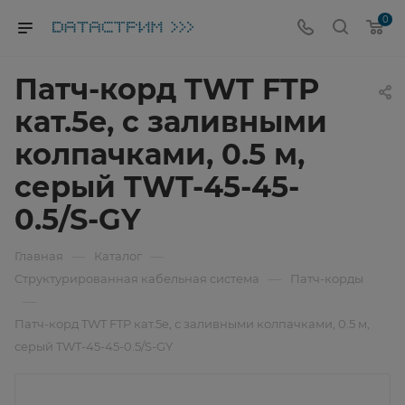
0
Патч-корд TWT FTP
кат.5e, с заливными
колпачками, 0.5 м,
серый TWT-45-45-
0.5/S-GY
—
—
Главная
Каталог
—
Структурированная кабельная система
Патч-корды
—
Патч-корд TWT FTP кат.5e, с заливными колпачками, 0.5 м,
серый TWT-45-45-0.5/S-GY