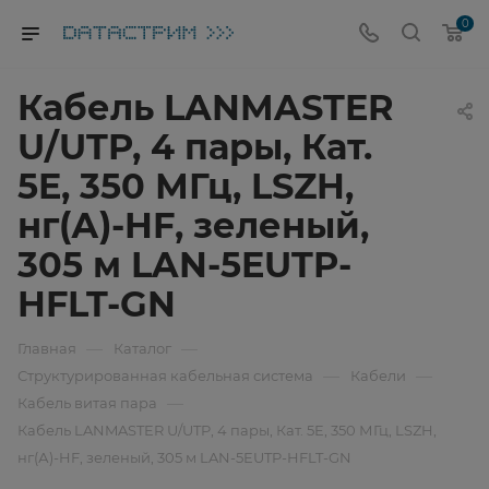
0
Кабель LANMASTER
U/UTP, 4 пары, Кат.
5E, 350 МГц, LSZH,
нг(А)-HF, зеленый,
305 м LAN-5EUTP-
HFLT-GN
—
—
Главная
Каталог
—
—
Структурированная кабельная система
Кабели
—
Кабель витая пара
Кабель LANMASTER U/UTP, 4 пары, Кат. 5E, 350 МГц, LSZH,
нг(А)-HF, зеленый, 305 м LAN-5EUTP-HFLT-GN