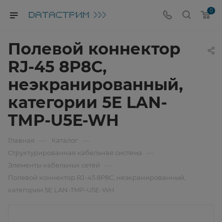
0
Полевой коннектор
RJ-45 8P8C,
неэкранированный,
категории 5E LAN-
TMP-U5E-WH
—
—
Главная
Каталог
—
Структурированная кабельная система
—
Элементы кабельных сетей
Полевой коннектор RJ-45 8P8C, неэкранированный,
категории 5E LAN-TMP-U5E-WH