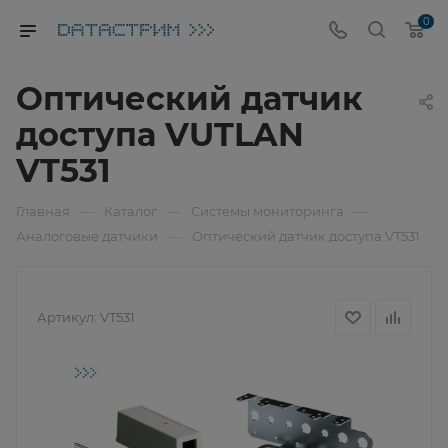
0
Оптический датчик
доступа VUTLAN
VT531
—
—
—
Главная
Каталог
Системы мониторинга
—
Аналоговые датчики
Оптический датчик доступа VT531
Артикул:
VT531