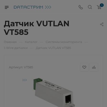
0
Датчик VUTLAN
VT585
—
—
—
Главная
Каталог
Системы мониторинга
—
1-Wire датчики
Датчик VUTLAN VT585
Артикул:
VT585