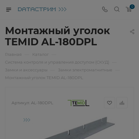
0
Монтажный уголок
TEMID AL-180DPL
—
—
Главная
Каталог
—
Система контроля и управления доступом (СКУД)
—
—
Замки и аксессуары
Замки электромагнитные
Монтажный уголок TEMID AL-180DPL
Артикул:
AL-180DPL