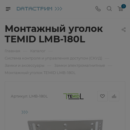
0
Монтажный уголок
TEMID LMB-180L
—
—
Главная
Каталог
—
Система контроля и управления доступом (СКУД)
—
—
Замки и аксессуары
Замки электромагнитные
Монтажный уголок TEMID LMB-180L
Артикул:
LMB-180L