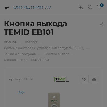
0
Кнопка выхода
TEMID EB101
—
—
Главная
Каталог
—
Система контроля и управления доступом (СКУД)
—
—
Замки и аксессуары
Кнопки выхода
Кнопка выхода TEMID EB101
Артикул:
EB101