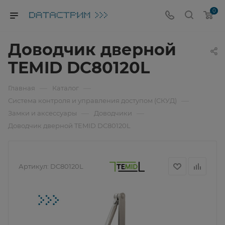
0
Доводчик дверной
TEMID DC80120L
—
—
Главная
Каталог
—
Система контроля и управления доступом (СКУД)
—
—
Замки и аксессуары
Доводчики
Доводчик дверной TEMID DC80120L
Артикул:
DC80120L