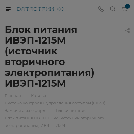
0
Блок питания
ИВЭП-1215M
(источник
вторичного
электропитания)
ИВЭП-1215M
—
—
Главная
Каталог
—
Система контроля и управления доступом (СКУД)
—
—
Замки и аксессуары
Блоки питания
Блок питания ИВЭП-1215M (источник вторичного
электропитания) ИВЭП-1215M