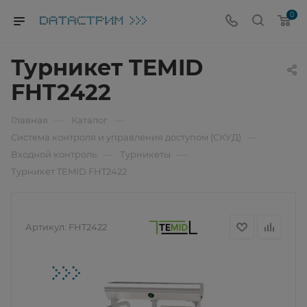
0
Турникет TEMID
FHT2422
—
—
Главная
Каталог
—
Система контроля и управления доступом (СКУД)
—
—
Входной контроль
Турникеты
Турникет TEMID FHT2422
Артикул:
FHT2422