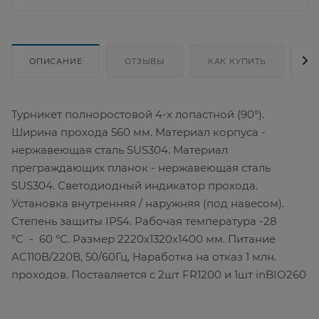
ОПИСАНИЕ
ОТЗЫВЫ
КАК КУПИТЬ
Д
Турникет полноростовой 4-х лопастной (90°).
Ширина прохода 560 мм. Материал корпуса -
нержавеющая сталь SUS304. Материал
преграждающих планок - нержавеющая сталь
SUS304. Светодиодный индикатор прохода.
Установка внутренняя / наружняя (под навесом).
Степень защиты IP54. Рабочая температура -28
°C - 60 °C. Размер 2220х1320х1400 мм. Питание
AC110В/220В, 50/60Гц, Наработка на отказ 1 млн.
проходов. Поставляется с 2шт FR1200 и 1шт inBIO260