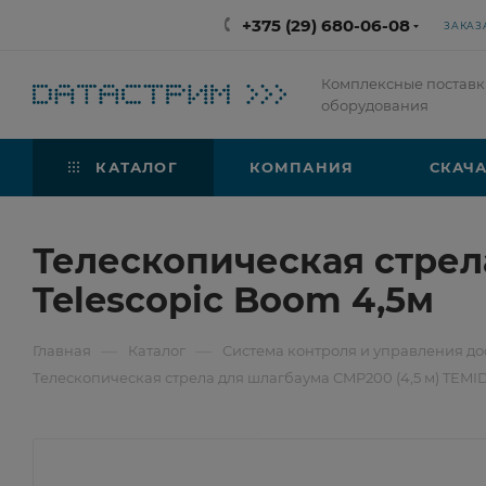
+375 (29) 680-06-08
ЗАКАЗ
Комплексные поставк
оборудования
КАТАЛОГ
КОМПАНИЯ
СКАЧА
Телескопическая стрел
Telescopic Boom 4,5м
—
—
Главная
Каталог
Система контроля и управления до
Телескопическая стрела для шлагбаума CMP200 (4,5 м) TEMI