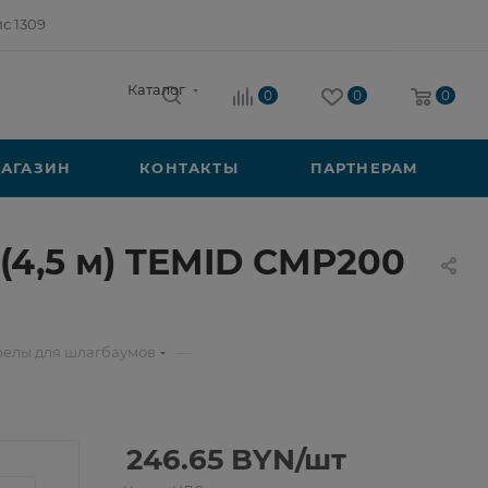
ис 1309
Каталог
0
0
0
АГАЗИН
КОНТАКТЫ
ПАРТНЕРАМ
(4,5 м) TEMID CMP200
—
релы для шлагбаумов
246.65
BYN
/шт