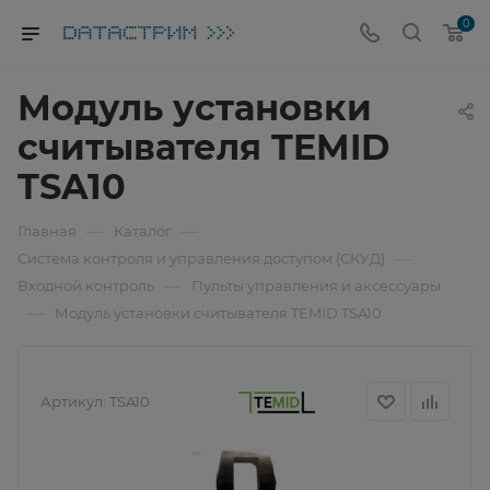
0
Модуль установки
считывателя TEMID
TSA10
—
—
Главная
Каталог
—
Система контроля и управления доступом (СКУД)
—
Входной контроль
Пульты управления и аксессуары
—
Модуль установки считывателя TEMID TSA10
Артикул:
TSA10