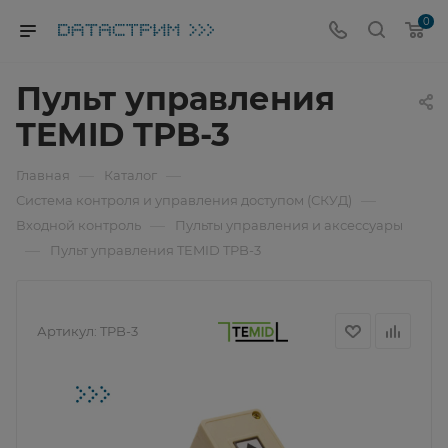
0
Пульт управления
TEMID TPB-3
—
—
Главная
Каталог
—
Система контроля и управления доступом (СКУД)
—
Входной контроль
Пульты управления и аксессуары
—
Пульт управления TEMID TPB-3
Артикул:
TPB-3