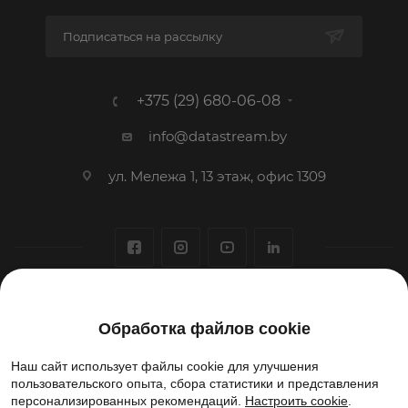
Подписаться на рассылку
+375 (29) 680-06-08
info@datastream.by
ул. Мележа 1, 13 этаж, офис 1309
1993-2026 © ООО «Датастрим ДЕП»