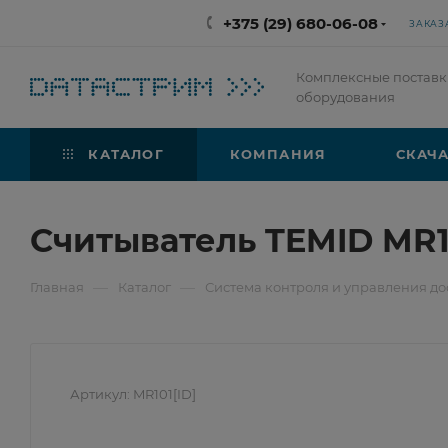
+375 (29) 680-06-08
ЗАКАЗ
Комплексные поставк
оборудования
КАТАЛОГ
КОМПАНИЯ
СКАЧА
Считыватель TEMID MR1
—
—
Главная
Каталог
Система контроля и управления до
Артикул:
MR101[ID]