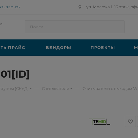
ул. Мележа 1, 13 этаж, оф
АТЬ ЗВОНОК
и
ТЬ ПРАЙС
ВЕНДОРЫ
ПРОЕКТЫ
М
01[ID]
—
—
ступом (СКУД)
Считыватели
Считыватели с выходом W