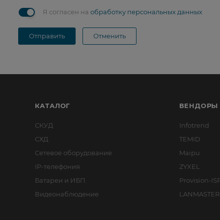
Я согласен на
обработку персональных данных
Отправить
Отменить
КАТАЛОГ
ВЕНДОРЫ
СКУД
Infotrend
СХД
TEMID
Сетевое оборудование
Maipu
IP-телефония
ZYXEL
Батареи и ИБП
Provision-IS
Видеонаблюдение
LANMASTER