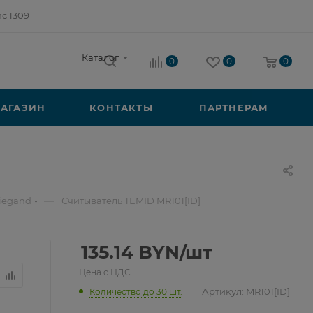
ис 1309
Каталог
0
0
0
АГАЗИН
КОНТАКТЫ
ПАРТНЕРАМ
—
iegand
Считыватель TEMID MR101[ID]
135.14
BYN
/шт
Цена с НДС
Артикул:
MR101[ID]
Количество до 30 шт.