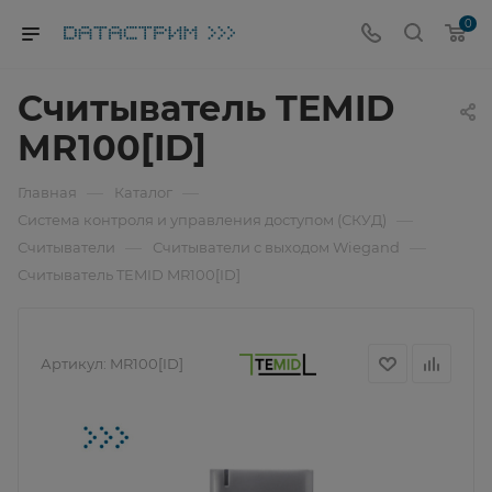
0
Считыватель TEMID
MR100[ID]
—
—
Главная
Каталог
—
Система контроля и управления доступом (СКУД)
—
—
Считыватели
Считыватели с выходом Wiegand
Считыватель TEMID MR100[ID]
Артикул:
MR100[ID]