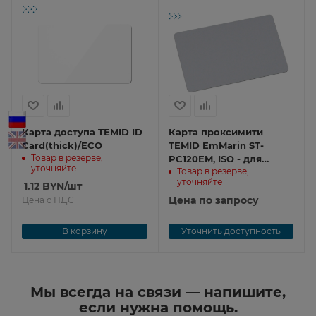
Карта доступа TEMID ID
Карта проксимити
Card(thick)/ECO
TEMID EmMarin ST-
Товар в резерве,
PC120EM, ISO - для
уточняйте
Товар в резерве,
печати на принтере,
уточняйте
1.12
BYN
/шт
86*54*0.8мм Smartec ST-
PC120EM
Цена по запросу
Цена с НДС
В корзину
Уточнить доступность
Мы всегда на связи — напишите,
если нужна помощь.