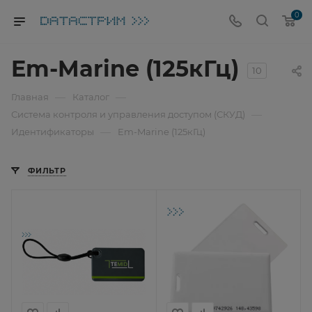
0
Em-Marine (125кГц)
10
—
—
Главная
Каталог
—
Система контроля и управления доступом (СКУД)
—
Идентификаторы
Em-Marine (125кГц)
ФИЛЬТР