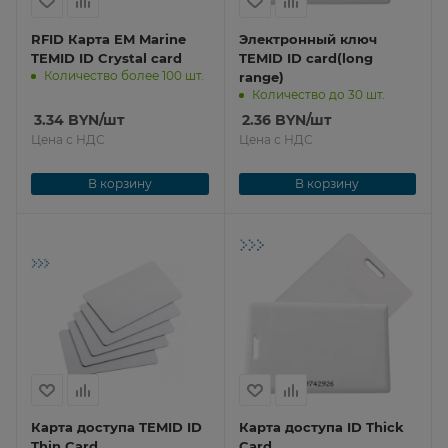
RFID Карта EM Marine
Электронный ключ
TEMID ID Crystal card
TEMID ID card(long
Количество более 100 шт.
range)
Количество до 30 шт.
3.34
BYN
/шт
2.36
BYN
/шт
Цена с НДС
Цена с НДС
В корзину
В корзину
Карта доступа TEMID ID
Карта доступа ID Thick
Thin Card
Card