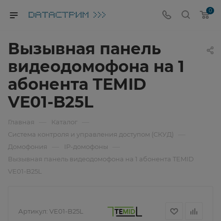
0
Вызывная панель
видеодомофона на 1
абонента TEMID
VE01-B25L
—
—
Главная
Каталог
—
Система контроля и управления доступом (СКУД)
—
—
Домофония
IP-домофоны
Вызывная панель видеодомофона на 1 абонента TEMID
VE01-B25L
Артикул:
VE01-B25L