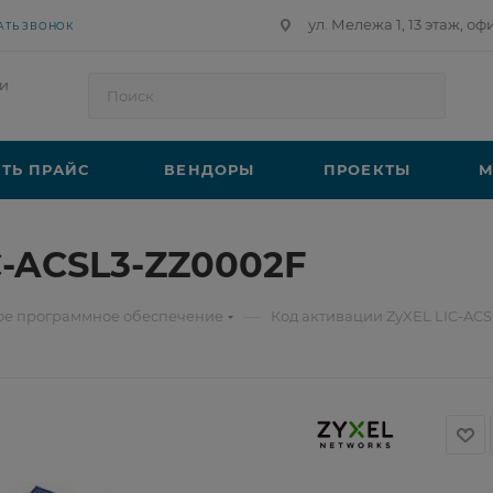
ул. Мележа 1, 13 этаж, оф
АТЬ ЗВОНОК
и
ТЬ ПРАЙС
ВЕНДОРЫ
ПРОЕКТЫ
М
C-ACSL3-ZZ0002F
—
ое программное обеспечение
Код активации ZyXEL LIC-AC