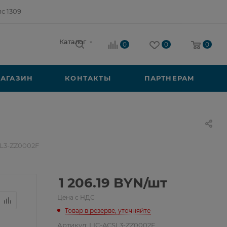
ис 1309
Каталог
0
0
0
АГАЗИН
КОНТАКТЫ
ПАРТНЕРАМ
SL3-ZZ0002F
1 206.19
BYN
/шт
Цена с НДС
Товар в резерве, уточняйте
Артикул:
LIC-ACSL3-ZZ0002F