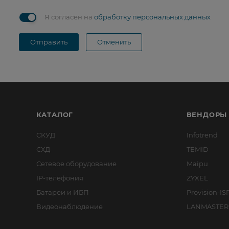
Я согласен на
обработку персональных данных
Отправить
Отменить
КАТАЛОГ
ВЕНДОРЫ
СКУД
Infotrend
СХД
TEMID
Сетевое оборудование
Maipu
IP-телефония
ZYXEL
Батареи и ИБП
Provision-IS
Видеонаблюдение
LANMASTER