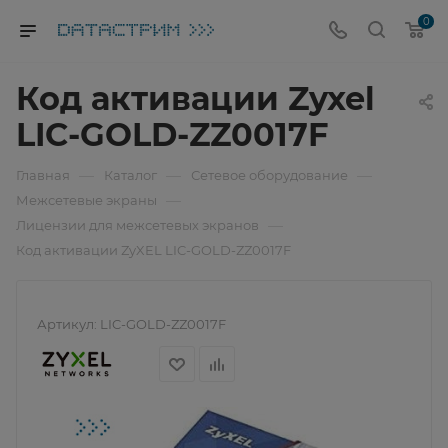
0
Код активации Zyxel
LIC-GOLD-ZZ0017F
—
—
—
Главная
Каталог
Сетевое оборудование
—
Межсетевые экраны
—
Лицензии для межсетевых экранов
Код активации ZyXEL LIC-GOLD-ZZ0017F
Артикул:
LIC-GOLD-ZZ0017F