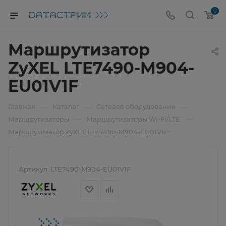
0
Маршрутизатор
ZyXEL LTE7490-M904-
EU01V1F
—
—
—
Главная
Каталог
Сетевое оборудование
—
—
Маршрутизаторы
Маршрутизаторы Wi-Fi/LTE
Маршрутизатор ZyXEL LTE7490-M904-EU01V1F
Артикул:
LTE7490-M904-EU01V1F