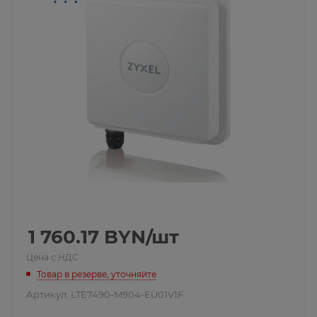
1 760.17
BYN
/шт
Цена с НДС
Товар в резерве, уточняйте
Артикул:
LTE7490-M904-EU01V1F