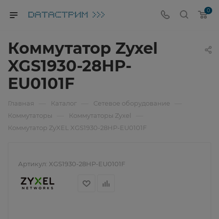
0
Коммутатор Zyxel
XGS1930-28HP-
EU0101F
—
—
—
Главная
Каталог
Сетевое оборудование
—
—
Коммутаторы
Коммутаторы Zyxel
Коммутатор ZyXEL XGS1930-28HP-EU0101F
Артикул:
XGS1930-28HP-EU0101F