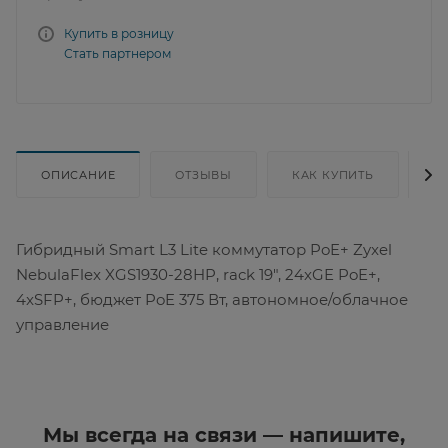
Купить в розницу
Стать партнером
ОПИСАНИЕ
ОТЗЫВЫ
КАК КУПИТЬ
Д
Гибридный Smart L3 Lite коммутатор PoE+ Zyxel
NebulaFlex XGS1930-28HP, rack 19", 24xGE PoE+,
4xSFP+, бюджет PoE 375 Вт, автономное/облачное
управление
Мы всегда на связи — напишите,