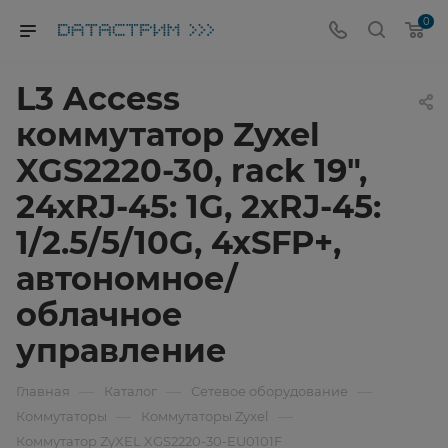
0
L3 Access
коммутатор Zyxel
XGS2220-30, rack 19",
24xRJ-45: 1G, 2xRJ-45:
1/2.5/5/10G, 4xSFP+,
автономное/
облачное
управление
—
—
—
Главная
Каталог
Сетевое оборудование
—
—
Коммутаторы
Коммутаторы Zyxel
Коммутатор ZyXEL XGS2220-30-EU0101F