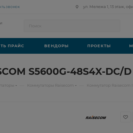
ул. Мележа 1, 13 этаж, оф
АТЬ ЗВОНОК
и
ТЬ ПРАЙС
ВЕНДОРЫ
ПРОЕКТЫ
М
ISCOM S5600G-48S4X-DC/D
—
—
таторы
Коммутаторы Raisecom
Коммутатор Raisecom