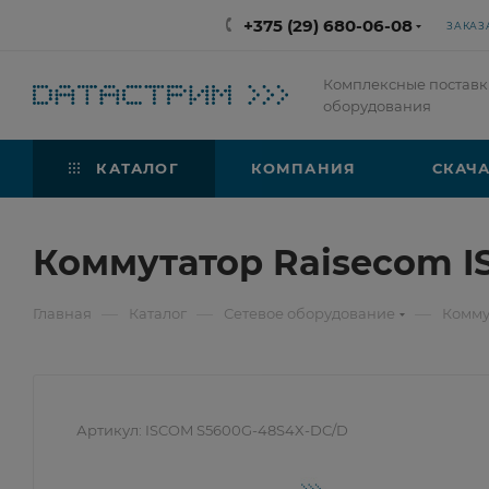
+375 (29) 680-06-08
ЗАКАЗ
Комплексные поставк
оборудования
КАТАЛОГ
КОМПАНИЯ
СКАЧА
Коммутатор Raisecom 
—
—
—
Главная
Каталог
Сетевое оборудование
Комму
Артикул:
ISCOM S5600G-48S4X-DC/D