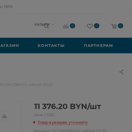
ис 1309
Каталог
0
0
0
АГАЗИН
КОНТАКТЫ
ПАРТНЕРАМ
 ISCOM S5600G-48S4X-DC/D
11 376.20
BYN
/шт
Цена с НДС
Товар в резерве, уточняйте
Артикул:
ISCOM S5600G-48S4X-DC/D