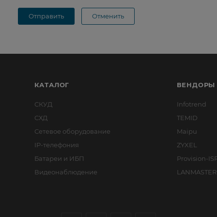
Отправить
Отменить
КАТАЛОГ
ВЕНДОРЫ
СКУД
Infotrend
СХД
TEMID
Сетевое оборудование
Maipu
IP-телефония
ZYXEL
Батареи и ИБП
Provision-IS
Видеонаблюдение
LANMASTER