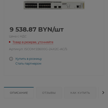
9 538.87
BYN
/шт
Цена с НДС
Товар в резерве, уточняйте
Артикул:
ISCOM S5600G-24X2C-AC/S
Купить в розницу
Стать партнером
ОПИСАНИЕ
ОТЗЫВЫ
КАК КУПИТЬ
Д