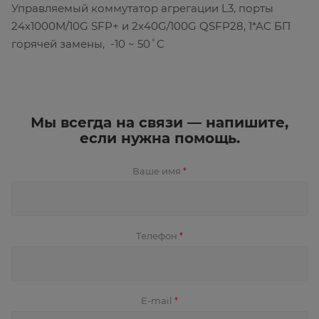
Управляемый коммутатор агрегации L3, порты
24x1000M/10G SFP+ и 2x40G/100G QSFP28, 1*AC БП
горячей замены, -10 ~ 50˚C
Мы всегда на связи — напишите,
если нужна помощь.
Ваше имя
*
Телефон
*
E-mail
*