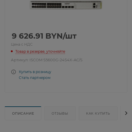
9 626.91
BYN
/шт
Цена с НДС
Товар в резерве, уточняйте
Артикул:
ISCOM S5600G-24S4X-AC/S
Купить в розницу
Стать партнером
ОПИСАНИЕ
ОТЗЫВЫ
КАК КУПИТЬ
Д