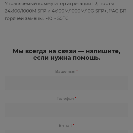
Управляемый коммутатор агрегации L3, порты
24x100/1000M SFP и 4x100M/1000M/10G SFP+, 1*AC БП
горячей замены, -10 ~ 50˚C
Мы всегда на связи — напишите,
если нужна помощь.
Ваше имя
*
Телефон
*
E-mail
*