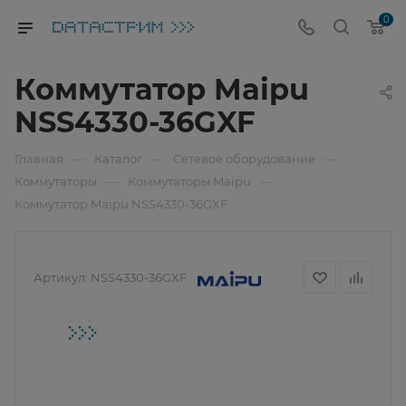
0
Коммутатор Maipu
NSS4330-36GXF
—
—
—
Главная
Каталог
Сетевое оборудование
—
—
Коммутаторы
Коммутаторы Maipu
Коммутатор Maipu NSS4330-36GXF
Артикул:
NSS4330-36GXF