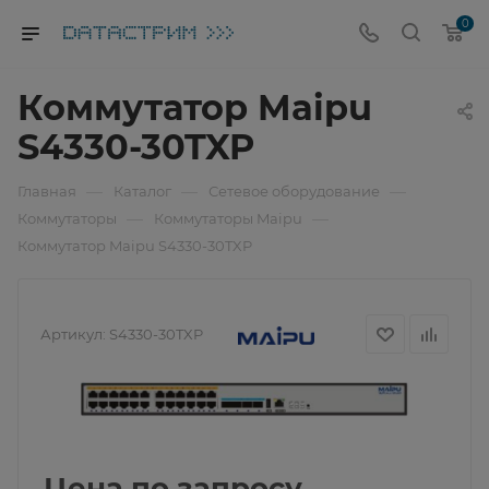
0
Коммутатор Maipu
S4330-30TXP
—
—
—
Главная
Каталог
Сетевое оборудование
—
—
Коммутаторы
Коммутаторы Maipu
Коммутатор Maipu S4330-30TXP
Артикул:
S4330-30TXP
Цена по запросу