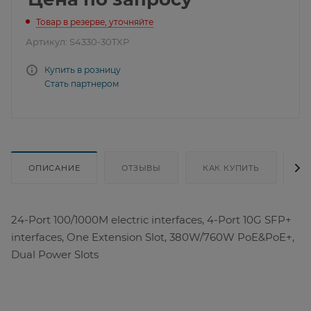
Товар в резерве, уточняйте
Артикул:
S4330-30TXP
Купить в розницу
Стать партнером
ОПИСАНИЕ
ОТЗЫВЫ
КАК КУПИТЬ
Д
24-Port 100/1000M electric interfaces, 4-Port 10G SFP+
interfaces, One Extension Slot, 380W/760W PoE&PoE+,
Dual Power Slots