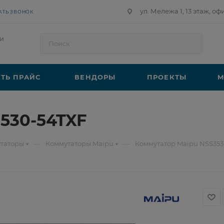
ул. Мележа 1, 13 этаж, оф
АТЬ ЗВОНОК
и
ТЬ ПРАЙС
ВЕНДОРЫ
ПРОЕКТЫ
М
530-54TXF
—
—
таторы
Коммутаторы Maipu
Коммутатор Maipu NSS353