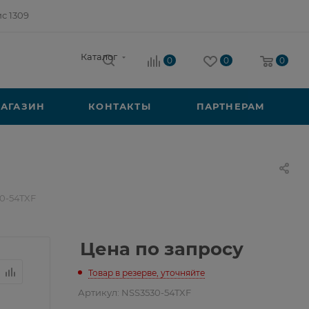
ис 1309
Каталог
0
0
0
АГАЗИН
КОНТАКТЫ
ПАРТНЕРАМ
0-54TXF
Цена по запросу
Товар в резерве, уточняйте
Артикул:
NSS3530-54TXF