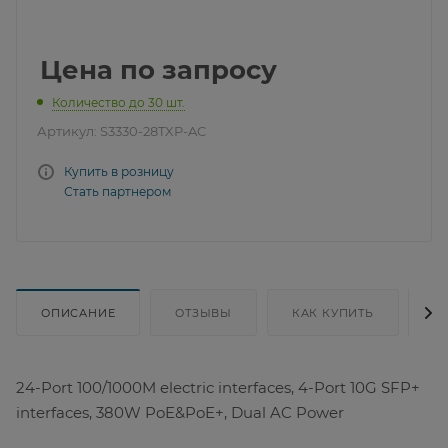
Цена по запросу
Количество до 30 шт.
Артикул:
S3330-28TXP-AC
Купить в розницу
Стать партнером
ОПИСАНИЕ
ОТЗЫВЫ
КАК КУПИТЬ
Д
24-Port 100/1000M electric interfaces, 4-Port 10G SFP+
interfaces, 380W PoE&PoE+, Dual AC Power