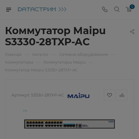
0
Коммутатор Maipu
S3330-28TXP-AC
—
—
—
Главная
Каталог
Сетевое оборудование
—
—
Коммутаторы
Коммутаторы Maipu
Коммутатор Maipu S3330-28TXP-AC
Артикул:
S3330-28TXP-AC