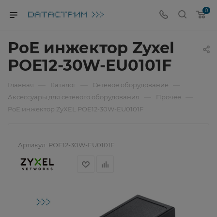
0
PoE инжектор Zyxel
POE12-30W-EU0101F
—
—
—
Главная
Каталог
Сетевое оборудование
—
—
Аксессуары для сетевого оборудования
Прочее
PoE инжектор ZyXEL POE12-30W-EU0101F
Артикул:
POE12-30W-EU0101F