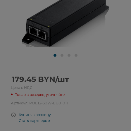
179.45
BYN
/шт
Цена с НДС
Товар в резерве, уточняйте
Артикул:
POE12-30W-EU0101F
Купить в розницу
Стать партнером