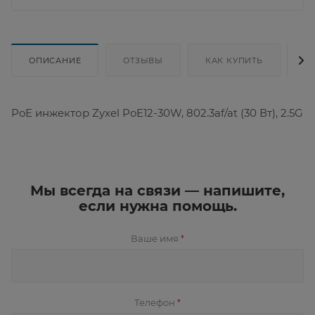
ОПИСАНИЕ
ОТЗЫВЫ
КАК КУПИТЬ
Д
PoE инжектор Zyxel PoE12-30W, 802.3af/at (30 Вт), 2.5G
Мы всегда на связи — напишите,
если нужна помощь.
Ваше имя
*
Телефон
*