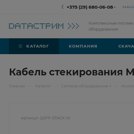
+375 (29) 680-06-08
ЗАКАЗ
Комплексные поставк
оборудования
КАТАЛОГ
КОМПАНИЯ
СКАЧА
Кабель стекирования M
—
—
—
Главная
Каталог
Сетевое оборудование
Аксес
Артикул:
QSFP-STACK-10