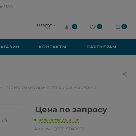
ис 1309
Каталог
0
0
0
АГАЗИН
КОНТАКТЫ
ПАРТНЕРАМ
—
Кабель стекирования Maipu QSFP-STACK-10
Цена по запросу
Количество до 30 шт.
Артикул:
QSFP-STACK-10