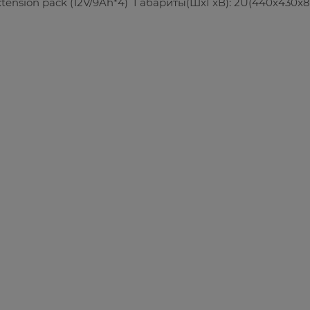
tension pack (12V/9Ah*4) Габариты(ШxГxВ): 2U(440x430x8