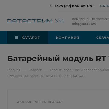
+375 (29) 680-06-08
ЗАКАЗ
Комплексные поставк
оборудования
КАТАЛОГ
КОМПАНИЯ
СКАЧА
Батарейный модуль RT
—
—
Главная
Каталог
Гарантированное и бесперебойно
Батарейный модуль RT 1kVA ENBEPRT004024C
Артикул:
ENBEPRT004024C