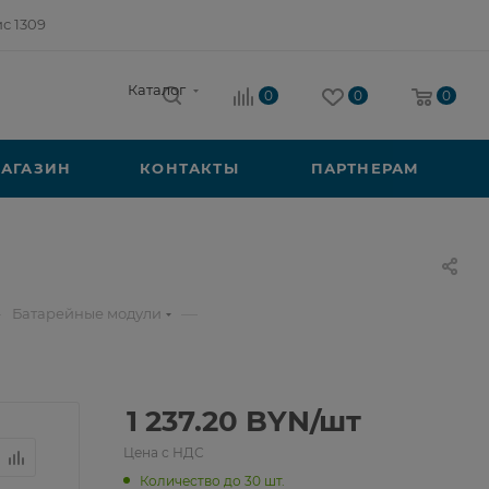
ис 1309
Каталог
0
0
0
АГАЗИН
КОНТАКТЫ
ПАРТНЕРАМ
—
—
Батарейные модули
1 237.20
BYN
/шт
Цена с НДС
Количество до 30 шт.