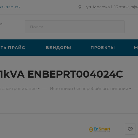
ул. Мележа 1, 13 этаж, оф
АТЬ ЗВОНОК
и
ТЬ ПРАЙС
ВЕНДОРЫ
ПРОЕКТЫ
М
 1kVA ENBEPRT004024C
—
е электропитание
Источники бесперебойного питания