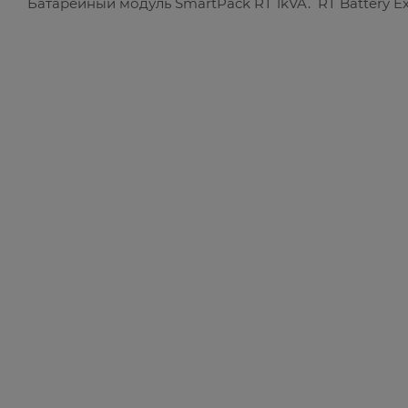
Батарейный модуль SmartPack RT 1kVA. RT Battery Ex