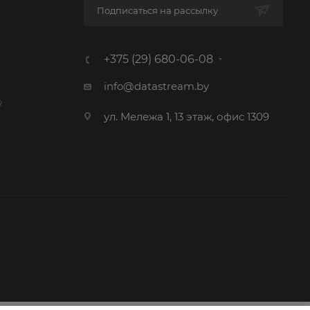
Подписаться на рассылку
+375 (29) 680-06-08
info@datastream.by
R
ул. Мележа 1, 13 этаж, офис 1309