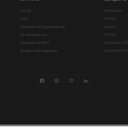
СКУД
Infotrend
СХД
TEMID
Сетевое оборудование
Maipu
IP-телефония
ZYXEL
Батареи и ИБП
Provision-IS
Видеонаблюдение
LANMASTER