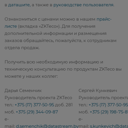
в
даташите,
а также в
руководстве пользователя
.
Ознакомиться с ценами можно в нашем
прайс-
листе
(вкладка «ZKTeco»). Для получения
дополнительной информации и размещения
заказов обращайтесь, пожалуйста, к сотрудникам
отдела продаж.
Получить всю необходимую информацию и
техническую консультацию по продуктам ZKTeco вы
можете у наших коллег:
Дарья Семенчик
Сергей Кункевич
Руководитель проекта ZKTeco
Руководитель проект
тел.:
+375 (17) 377-50-95
доб. 281
тел.:
+375 (17) 377-50-95
моб.
+375 (29) 344-09-87
моб.
+375 (29) 198-75-
e-
e-
mail:
d.semenchik@datastream.by
mail:
s.kunkevich@dat