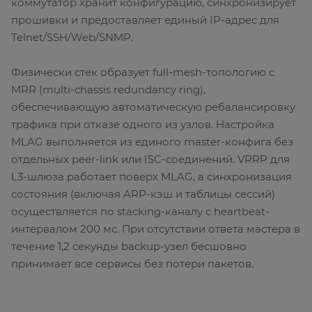
коммутатор хранит конфигурацию, синхронизирует
прошивки и предоставляет единый IP-адрес для
Telnet/SSH/Web/SNMP.
Физически стек образует full-mesh-топологию с
MRR (multi-chassis redundancy ring),
обеспечивающую автоматическую ребалансировку
трафика при отказе одного из узлов. Настройка
MLAG выполняется из единого master-конфига без
отдельных peer-link или ISC-соединений. VRRP для
L3-шлюза работает поверх MLAG, а синхронизация
состояния (включая ARP-кэш и таблицы сессий)
осуществляется по stacking-каналу с heartbeat-
интервалом 200 мс. При отсутствии ответа мастера в
течение 1,2 секунды backup-узел бесшовно
принимает все сервисы без потери пакетов.