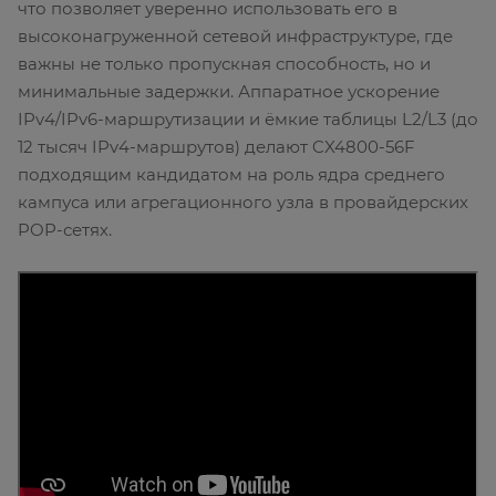
что позволяет уверенно использовать его в
высоконагруженной сетевой инфраструктуре, где
важны не только пропускная способность, но и
минимальные задержки. Аппаратное ускорение
IPv4/IPv6-маршрутизации и ёмкие таблицы L2/L3 (до
12 тысяч IPv4-маршрутов) делают CX4800-56F
подходящим кандидатом на роль ядра среднего
кампуса или агрегационного узла в провайдерских
POP-сетях.