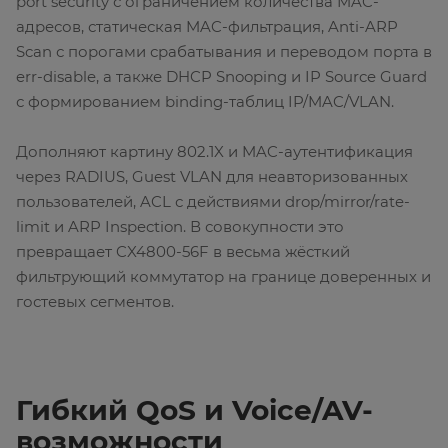
port security с ограничением количества MAC-
адресов, статическая MAC-фильтрация, Anti-ARP
Scan с порогами срабатывания и переводом порта в
err-disable, а также DHCP Snooping и IP Source Guard
с формированием binding-таблиц IP/MAC/VLAN.
Дополняют картину 802.1X и MAC-аутентификация
через RADIUS, Guest VLAN для неавторизованных
пользователей, ACL с действиями drop/mirror/rate-
limit и ARP Inspection. В совокупности это
превращает CX4800-56F в весьма жёсткий
фильтрующий коммутатор на границе доверенных и
гостевых сегментов.
Гибкий QoS и Voice/AV-
возможности