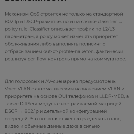
Механизм QoS строится не только на стандартной
802.1p и DSCP-разметке, но и на связке classifier →
policy rule. Classifier описывает трафик по L2/L3-
параметрам, а policy может изменять приоритет
обслуживания либо выполнять полисинг с
отбрасыванием out-of-profile-пакетов, фактически
реализуя per-flow-контроль прямо на коммутаторе.
Для голосовых и AV-сценариев предусмотрены
Voice VLAN с автоматическим назначением VLAN и
приоритета на основе OUI телефонов и LLDP-MED, а
также DiffServ-модуль с настраиваемой матрицей
DSCP → 802.1p и детальной конфигурацией
очередей. Это позволяет жёстко разделять голос,
видео и обычные данные даже в сильно
конвергированных сетях.