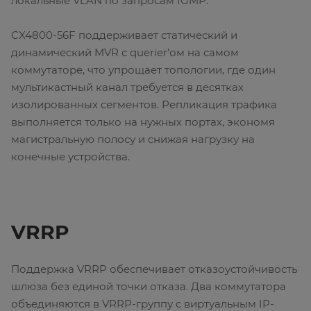
локальные VLAN по запросам IGMP.
CX4800-56F поддерживает статический и
динамический MVR с querier’ом на самом
коммутаторе, что упрощает топологии, где один
мультикастный канал требуется в десятках
изолированных сегментов. Репликация трафика
выполняется только на нужных портах, экономя
магистральную полосу и снижая нагрузку на
конечные устройства.
VRRP
Поддержка VRRP обеспечивает отказоустойчивость
шлюза без единой точки отказа. Два коммутатора
объединяются в VRRP-группу с виртуальным IP-