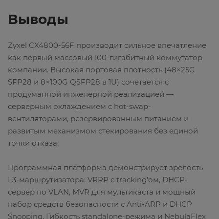
Выводы
Zyxel CX4800-56F производит сильное впечатление
как первый массовый 100-гигабитный коммутатор
компании. Высокая портовая плотность (48×25G
SFP28 и 8×100G QSFP28 в 1U) сочетается с
продуманной инженерной реализацией —
серверным охлаждением с hot-swap-
вентиляторами, резервированным питанием и
развитым механизмом стекирования без единой
точки отказа.
Программная платформа демонстрирует зрелость
L3-маршрутизатора: VRRP с tracking’ом, DHCP-
сервер по VLAN, MVR для мультикаста и мощный
набор средств безопасности с Anti-ARP и DHCP
Snooping. Гибкость standalone-режима и NebulaFlex