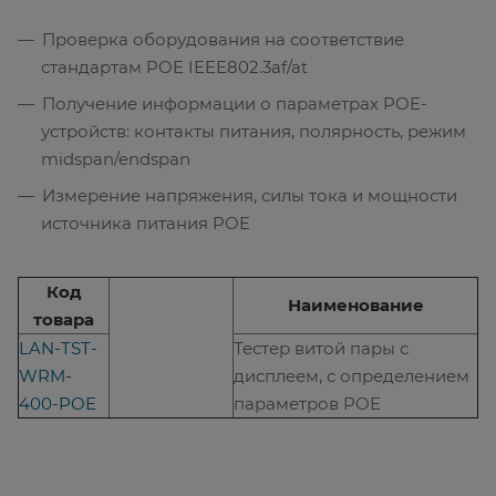
Проверка оборудования на соответствие
стандартам POE IEEE802.3af/at
Получение информации о параметрах POE-
устройств: контакты питания, полярность, режим
midspan/endspan
Измерение напряжения, силы тока и мощности
источника питания POE
Код
Наименование
товара
LAN-TST-
Тестер витой пары с
WRM-
дисплеем, с определением
400-POE
параметров POE