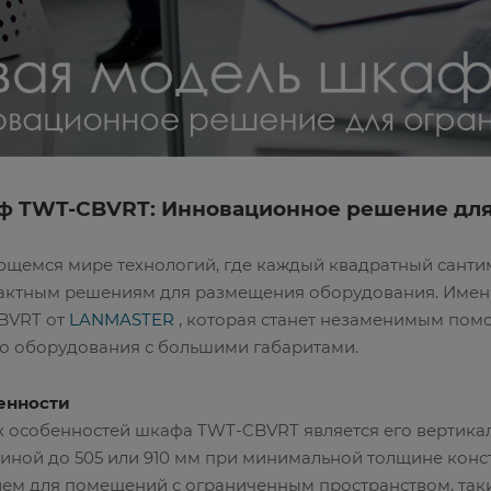
ф TWT-CBVRT: Инновационное решение для
щемся мире технологий, где каждый квадратный сантим
ктным решениям для размещения оборудования. Именн
BVRT от
LANMASTER
, которая станет незаменимым помо
о оборудования с большими габаритами.
енности
 особенностей шкафа TWT-CBVRT является его вертик
ной до 505 или 910 мм при минимальной толщине констр
м для помещений с ограниченным пространством, таких