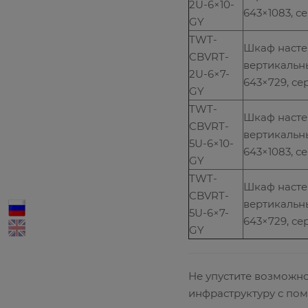
2U-6×10-
643×1083, с
GY
TWT-
Шкаф наст
CBVRT-
вертикальн
2U-6×7-
643×729, се
GY
TWT-
Шкаф наст
CBVRT-
вертикальн
5U-6×10-
643×1083, с
GY
TWT-
Шкаф наст
CBVRT-
вертикальн
5U-6×7-
643×729, се
GY
Не упустите возможн
инфраструктуру с по