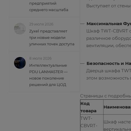
предприятий
Выступает от стены
среднего масштаба
Максимальная Фу
29 июля 2026
Шкаф TWT-CBVRT ос
Zyxel представляет
три новые модели
различное оборудо
уличных точек доступа
вентиляции, обесп
8 июля 2026
Безопасность и Н
Интеллектуальные
Дверца шкафа TWT-
PDU LANMASTER —
этом возможность 
новое поколение
решений для ЦОД
Страницы с подробны
Код
Наименова
товара
TWT-
Шкаф наст
CBVRT-
вертикальн