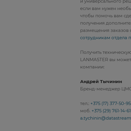
и универсального реш
если вам нужен необ
чтобы помочь вам сд
получения дополнит
размещения заказов о
сотрудникам отдела 
Получить техническу
LANMASTER вы можете
компании:
Андрей Тычинин
Бренд-менеджер ЦМО,
тел.:
+375 (17) 377-50-95
моб.
+375 (29) 761-14-61
a.tychinin@datastream