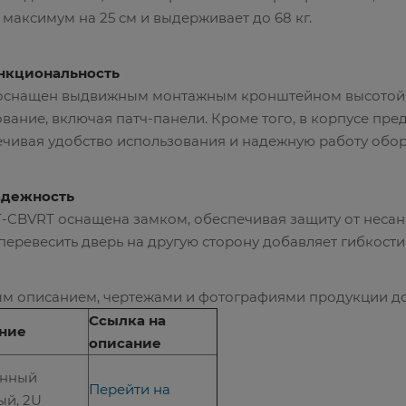
 максимум на 25 см и выдерживает до 68 кг.
нкциональность
нащен выдвижным монтажным кронштейном высотой 2U 
вание, включая патч-панели. Кроме того, в корпусе пре
ечивая удобство использования и надежную работу обо
адежность
CBVRT оснащена замком, обеспечивая защиту от несан
перевесить дверь на другую сторону добавляет гибкости
м описанием, чертежами и фотографиями продукции дос
Ссылка на
ние
описание
енный
Перейти на
ый, 2U