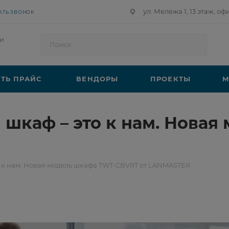
ул. Мележа 1, 13 этаж, оф
АТЬ ЗВОНОК
и
ТЬ ПРАЙС
ВЕНДОРЫ
ПРОЕКТЫ
М
шкаф – это к нам. Новая
 к нам. Новая модель шкафа TWT-CBVRT от LANMASTER