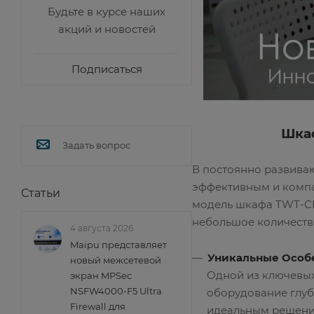
Будьте в курсе наших
акций и новостей
Подписаться
Шка
Задать вопрос
В постоянно развиваю
эффективным и компа
Статьи
модель шкафа TWT-C
небольшое количеств
4 августа 2026
Maipu представляет
Уникальные Особ
новый межсетевой
Одной из ключевых
экран MPSec
NSFW4000-F5 Ultra
оборудование глуби
Firewall для
идеальным решение