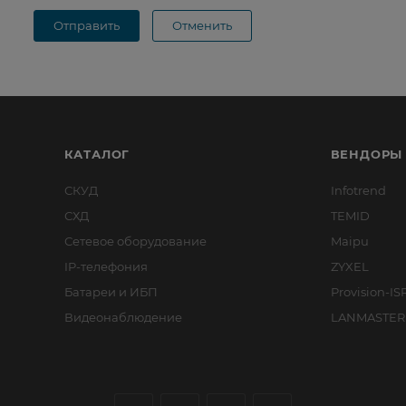
Отправить
Отменить
КАТАЛОГ
ВЕНДОРЫ
СКУД
Infotrend
СХД
TEMID
Сетевое оборудование
Maipu
IP-телефония
ZYXEL
Батареи и ИБП
Provision-IS
Видеонаблюдение
LANMASTER