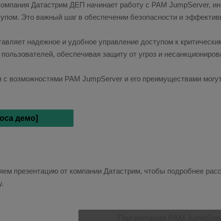
компания Датастрим ДЕП начинает работу с PAM JumpServer, 
упом. Это важный шаг в обеспечении безопасности и эффекти
авляет надежное и удобное управление доступом к критически
 пользователей, обеспечивая защиту от угроз и несанкциониров
с возможностями PAM JumpServer и его преимуществами могут 
оса демо]
яем презентацию от компании Датастрим, чтобы подробнее расс
.
Презентация PAM JumpServ