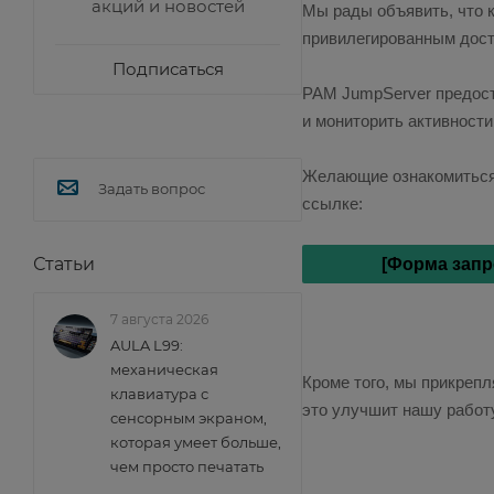
акций и новостей
Мы рады объявить, что 
привилегированным дост
Подписаться
PAM JumpServer предост
и мониторить активности
Желающие ознакомиться 
Задать вопрос
ссылке:
Статьи
[Форма запр
7 августа 2026
AULA L99:
механическая
Кроме того, мы прикрепл
клавиатура с
это улучшит нашу работу
сенсорным экраном,
которая умеет больше,
чем просто печатать