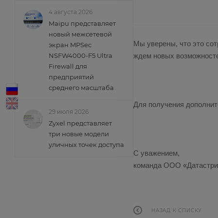
4 августа 2026
Maipu представляет
новый межсетевой
Мы уверены, что это со
экран MPSec
ждем новых возможносте
NSFW4000-F5 Ultra
Firewall для
предприятий
среднего масштаба
Для получения дополнит
29 июля 2026
Zyxel представляет
три новые модели
уличных точек доступа
C уважением,
команда ООО «Датастр
НАЗАД К СПИСКУ