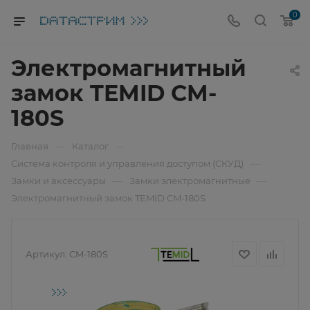
0
Электромагнитный
замок TEMID CM-
180S
—
—
Главная
Каталог
—
Система контроля и управления доступом (СКУД)
—
—
Замки и аксессуары
Замки электромагнитные
Электромагнитный замок TEMID CM-180S
Артикул:
CM-180S