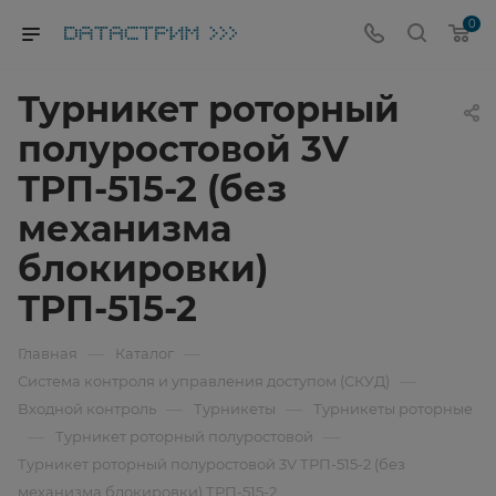
0
Турникет роторный
полуростовой 3V
ТРП-515-2 (без
механизма
блокировки)
ТРП-515-2
—
—
Главная
Каталог
—
Система контроля и управления доступом (СКУД)
—
—
Входной контроль
Турникеты
Турникеты роторные
—
—
Турникет роторный полуростовой
Турникет роторный полуростовой 3V ТРП-515-2 (без
механизма блокировки) ТРП-515-2