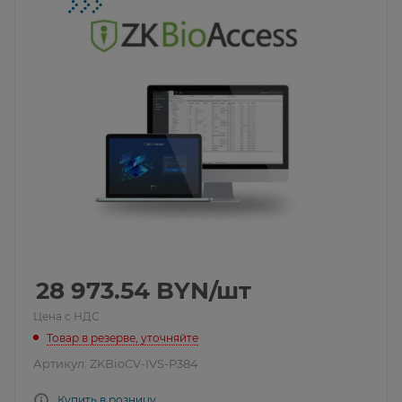
28 973.54
BYN
/шт
Цена с НДС
Товар в резерве, уточняйте
Артикул:
ZKBioCV-IVS-P384
Купить в розницу