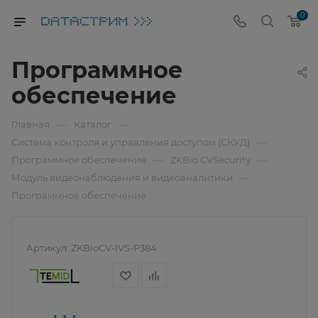
0
Программное
обеспечение
—
—
Главная
Каталог
—
Система контроля и управления доступом (СКУД)
—
—
Программное обеспечение
ZKBio CVSecurity
—
Модуль видеонаблюдения и видеоаналитики
Программное обеспечение
Артикул:
ZKBioCV-IVS-P384