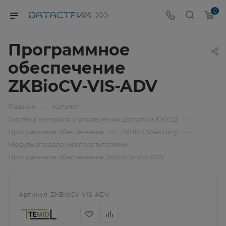
0
Программное
обеспечение
ZKBioCV-VIS-ADV
—
—
Главная
Каталог
—
Система контроля и управления доступом (СКУД)
—
—
Программное обеспечение
ZKBio CVSecurity
—
Модуль управления посетителями
Программное обеспечение ZKBioCV-VIS-ADV
Артикул:
ZKBioCV-VIS-ADV