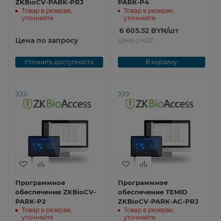
ZKBioCV-PARK-PRJ
PARK-P4
Товар в резерве,
Товар в резерве,
уточняйте
уточняйте
6 605.52
BYN
/шт
Цена по запросу
Цена с НДС
Уточнить доступность
В корзину
Программное
Программное
обеспечение ZKBioCV-
обеспечение TEMID
PARK-P2
ZKBioCV-PARK-AC-PRJ
Товар в резерве,
Товар в резерве,
уточняйте
уточняйте