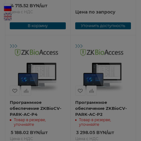
4 715.52
BYN
/шт
Цена по запросу
Цена с НДС
В корзину
Уточнить доступность
Программное
Программное
обеспечение ZKBioCV-
обеспечение ZKBioCV-
PARK-AC-P4
PARK-AC-P2
Товар в резерве,
Товар в резерве,
уточняйте
уточняйте
5 188.02
BYN
/шт
3 298.05
BYN
/шт
Цена с НДС
Цена с НДС