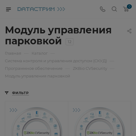
0
Модуль управления
парковкой
12
—
—
Главная
Каталог
—
Система контроля и управления доступом (СКУД)
—
—
Программное обеспечение
ZKBio CVSecurity
Модуль управления парковкой
ФИЛЬТР