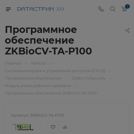
0
Программное
обеспечение
ZKBioCV-TA-P100
—
—
Главная
Каталог
—
Система контроля и управления доступом (СКУД)
—
—
Программное обеспечение
ZKBio CVSecurity
—
Модуль учета рабочего времени
Программное обеспечение ZKBioCV-TA-P100
Артикул:
ZKBioCV-TA-P100