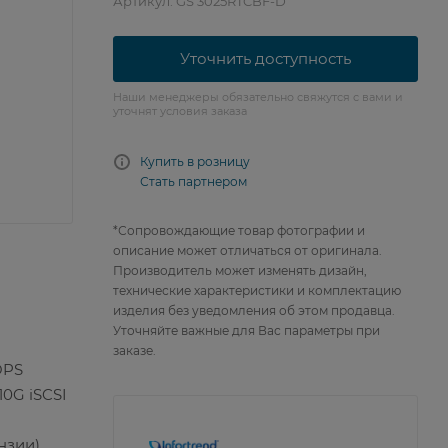
Артикул:
GS 3025RTCBF-D
Уточнить доступность
Наши менеджеры обязательно свяжутся с вами и
уточнят условия заказа
Купить в розницу
Стать партнером
*Сопровождающие товар фотографии и
описание может отличаться от оригинала.
Производитель может изменять дизайн,
технические характеристики и комплектацию
изделия без уведомления об этом продавца.
Уточняйте важные для Вас параметры при
заказе.
OPS
10G iSCSI
нзии)