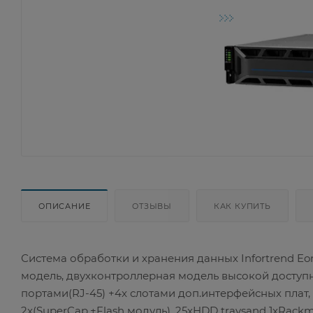
ОПИСАНИЕ
ОТЗЫВЫ
КАК КУПИТЬ
Система обработки и хранения данных Infortrend Eo
модель, двухконтроллерная модель высокой доступнос
портами(RJ-45) +4x слотами доп.интерфейсных плат
2x(SuperCap.+Flash модуль), 25xHDD traysand 1xRack