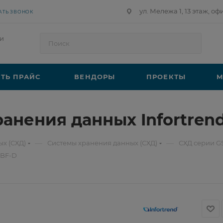
ул. Мележа 1, 13 этаж, оф
АТЬ ЗВОНОК
и
ТЬ ПРАЙС
ВЕНДОРЫ
ПРОЕКТЫ
М
ранения данных Infortren
—
—
х (СХД)
Системы хранения данных (СХД)
СХД серии G
CBF-D