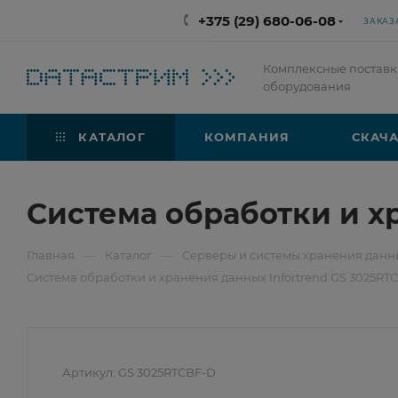
+375 (29) 680-06-08
ЗАКАЗ
Комплексные поставк
оборудования
КАТАЛОГ
КОМПАНИЯ
СКАЧА
Система обработки и х
—
—
Главная
Каталог
Серверы и системы хранения данны
Система обработки и хранения данных Infortrend GS 3025RT
Артикул:
GS 3025RTCBF-D