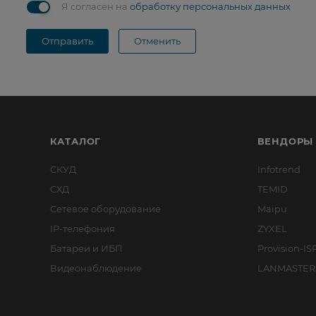
Я согласен на
обработку персональных данных
Отправить
Отменить
КАТАЛОГ
ВЕНДОРЫ
СКУД
Infotrend
СХД
TEMID
Сетевое оборудование
Maipu
IP-телефония
ZYXEL
Батареи и ИБП
Provision-IS
Видеонаблюдение
LANMASTER