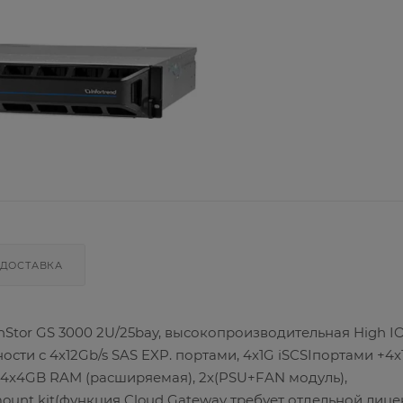
ДОСТАВКА
nStor GS 3000 2U/25bay, высокопроизводительная High I
ти с 4x12Gb/s SAS EXP. портами, 4x1G iSCSIпортами +4x
, 4x4GB RAM (расширяемая), 2x(PSU+FAN модуль),
mount kit(функция Cloud Gateway требует отдельной лице