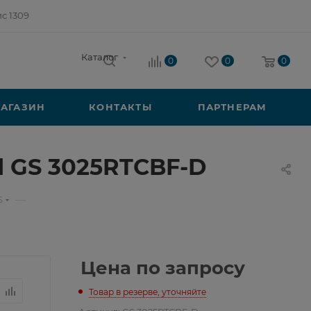
ис 1309
Каталог
0
0
0
АГАЗИН
КОНТАКТЫ
ПАРТНЕРАМ
d GS 3025RTCBF-D
—
S
Цена по запросу
Товар в резерве, уточняйте