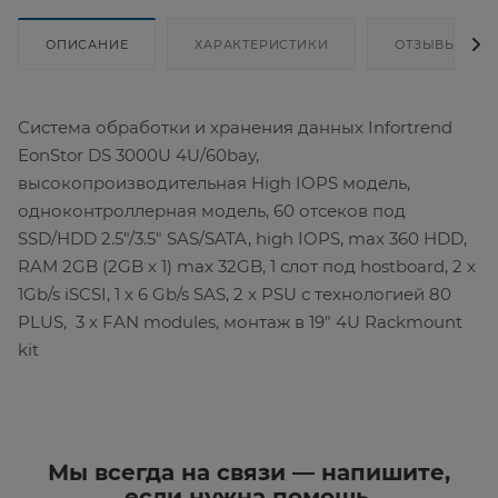
ОПИСАНИЕ
ХАРАКТЕРИСТИКИ
ОТЗЫВЫ
Система обработки и хранения данных Infortrend
EonStor DS 3000U 4U/60bay,
высокопроизводительная High IOPS модель,
одноконтроллерная модель, 60 отсеков под
SSD/HDD 2.5"/3.5" SAS/SATA, high IOPS, max 360 HDD,
RAM 2GB (2GB x 1) max 32GB, 1 слот под hostboard, 2 x
1Gb/s iSCSI, 1 x 6 Gb/s SAS, 2 x PSU с технологией 80
PLUS, 3 x FAN modules, монтаж в 19" 4U Rackmount
kit
Мы всегда на связи — напишите,
если нужна помощь.